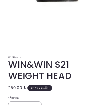
เปิด
สื่อ
1
ใน
WIN&WIN
โม
WIN&WIN S21
ดอล
WEIGHT HEAD
ราคา
250.00 ฿
ขายหมดแล้ว
ปกติ
ปริมาณ