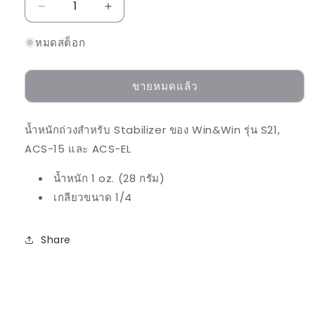
ลด
เพิ่ม
ปริมาณ
ปริมาณ
หมดสต็อก
สำหรับ
สำหรับ
WIN&amp;WIN
WIN&amp;WIN
ขายหมดแล้ว
S21
S21
WEIGHT
WEIGHT
HEAD
HEAD
น้ำหนักถ่วงสำหรับ Stabilizer ของ Win&Win รุ่น S21,
ACS-15 และ ACS-EL
น้ำหนัก 1 oz. (28 กรัม)
เกลียวขนาด 1/4
Share