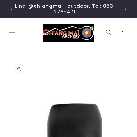
ข้ามไป
Line: @chiangmai_outdoor, Tel: 053-
ยัง
276-470
เนื้อหา
ตะกร้า
สินค้า
ข้ามไป
ยังข้อมูล
สินค้า