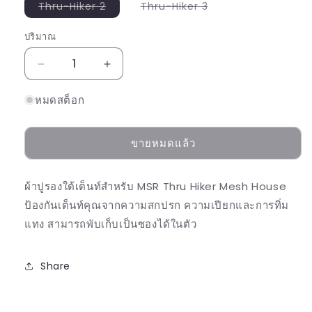
Thru-Hiker 2
Thru-Hiker 3
ตัว
ตัว
เลือก
เลือก
สินค้า
สินค้า
ปริมาณ
ขาย
ขาย
หมด
หมด
แล้ว
แล้ว
ลด
เพิ่ม
หรือ
หรือ
ไม่
ไม่
ปริมาณ
พร้อม
ปริมาณ
พร้อม
หมดสต็อก
จำหน่าย
จำหน่าย
สำหรับ
สำหรับ
MSR
MSR
ขายหมดแล้ว
Thru-
Thru-
Hiker
Hiker
Footprint
Footprint
ผ้าปูรองใต้เต็นท์สำหรับ MSR Thru Hiker Mesh House
ป้องกันเต็นท์คุณจากความสกปรก ความเปียกและการทิ่ม
แทง สามารถพับเก็บเป็นซองได้ในตัว
Share