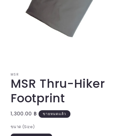
เปิด
สื่อ
1
ใน
MSR
โม
MSR Thru-Hiker
ดอล
Footprint
ราคา
1,300.00 ฿
ขายหมดแล้ว
ปกติ
ขนาด (Size)