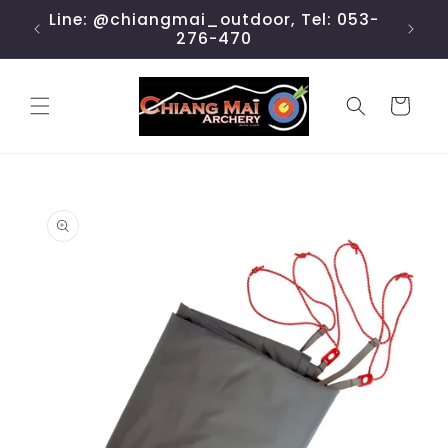
ข้ามไป
Line: @chiangmai_outdoor, Tel: 053-
ยัง
276-470
เนื้อหา
ตะกร้า
สินค้า
ข้ามไป
ยังข้อมูล
สินค้า