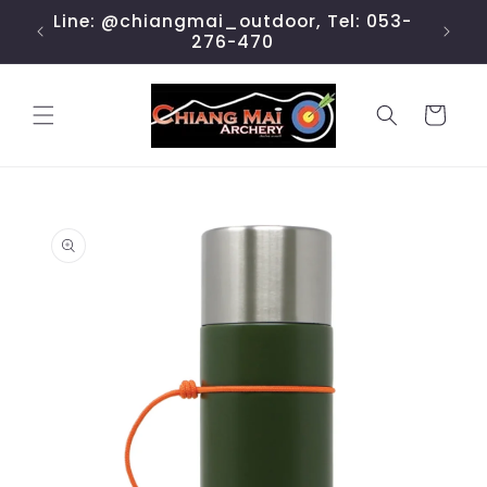
ข้ามไป
Line: @chiangmai_outdoor, Tel: 053-
ยัง
276-470
เนื้อหา
ตะกร้า
สินค้า
ข้ามไป
ยังข้อมูล
สินค้า