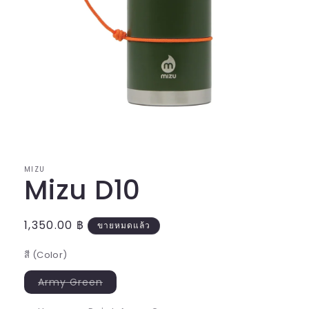
เปิด
สื่อ
1
ใน
MIZU
โม
Mizu D10
ดอล
ราคา
1,350.00 ฿
ขายหมดแล้ว
ปกติ
สี (Color)
Army Green
ตัว
เลือก