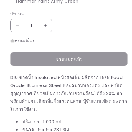
สินค้า
Hammer Paint Army Green
ขาย
ตัว
หมด
เลือก
แล้ว
สินค้า
ปริมาณ
หรือ
ขาย
ไม่
หมด
พร้อม
แล้ว
ลด
จำหน่าย
เพิ่ม
หรือ
ไม่
ปริมาณ
ปริมาณ
พร้อม
หมดสต็อก
จำหน่าย
สำหรับ
สำหรับ
Mizu
Mizu
ขายหมดแล้ว
D10
D10
D10 ขวดน้ำ Insulated ผนังสองชั้น ผลิตจาก 18/8 Food
Grade Stainless Steel และฉนวนทองแดง และ ฝาปิด
สุญญากาศ ที่ช่วยเพิ่มการกักเก็บความร้อนได้ถึง 20% มา
พร้อมด้ามจับเชือกที่แข็งแรงทนทาน หู้จับแบบเชือก สะดวก
ในการใช้งาน
ปริมาตร : 1,000 ml
ขนาด : 9 x 9 x 28.1 ซม.