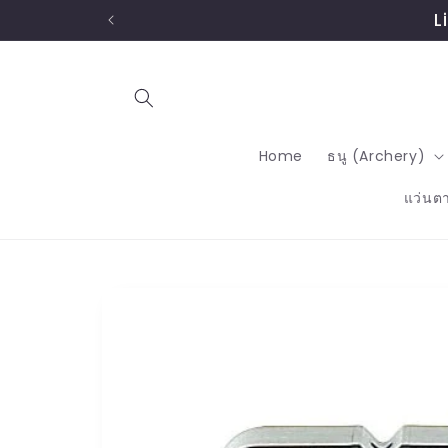
ข้ามไป
L
ยัง
เนื้อหา
Home
ธนู (Archery)
แว่นต
ข้ามไป
ยังข้อมูล
สินค้า