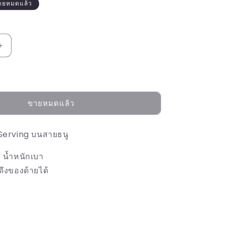
ายหมดแล้ว
เพิ่ม
ปริมาณ
สำหรับ
CARTEL
ขายหมดแล้ว
SERVING
JIG
 Serving บนสายธนู
ย น้ำหนักเบา
ึงของด้ายได้