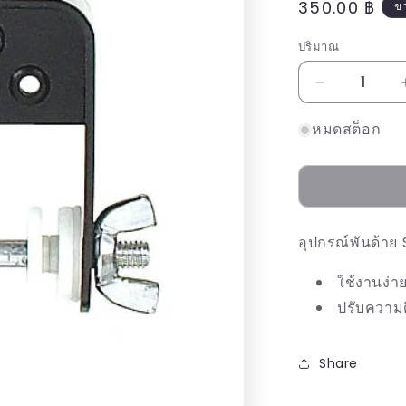
ราคา
350.00 ฿
ข
ปกติ
ปริมาณ
ลด
ปริมาณ
หมดสต็อก
สำหรับ
CARTEL
SERVING
JIG
อุปกรณ์พันด้าย
ใช้งานง่า
ปรับความด
Share