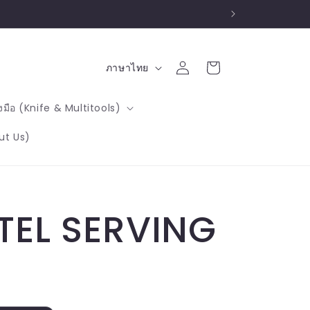
เข้าสู่
ตะกร้า
ภ
ภาษาไทย
ระบบ
สินค้า
า
องมือ (Knife & Multitools)
ษ
out Us)
า
TEL SERVING